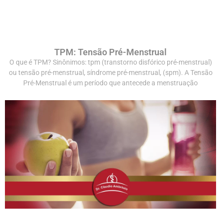
TPM: Tensão Pré-Menstrual
O que é TPM? Sinônimos: tpm (transtorno disfórico pré-menstrual)
ou tensão pré-menstrual, síndrome pré-menstrual, (spm). A Tensão
Pré-Menstrual é um período que antecede a menstruação