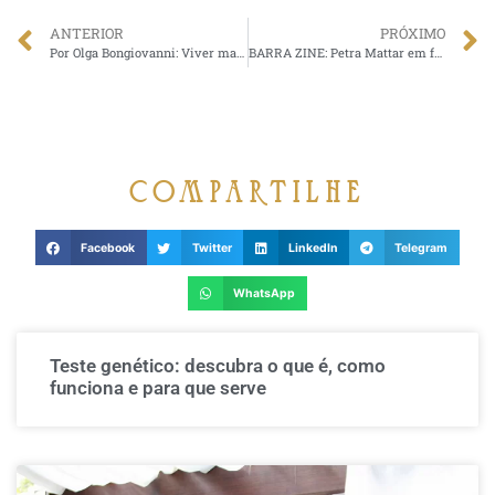
ANTERIOR
PRÓXIMO
Por Olga Bongiovanni: Viver mais de 100 anos: saiba como viver mais e melhor.
BARRA ZINE: Petra Mattar em forma com o Dr Claudio Ambrosio.
compartilhe
Facebook
Twitter
LinkedIn
Telegram
WhatsApp
Teste genético: descubra o que é, como
funciona e para que serve