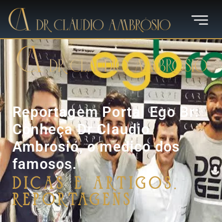
Reportagem Portal Ego Br:
Conheça Dr Claudio
Ambrosio, o medico dos
famosos.
Dicas e Artigos
,
Reportagens