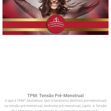
TPM: Tensão Pré-Menstrual
O que é TPM? Sinônimos: tpm (transtorno disfórico pré-menstrual)
ou tensão pré-menstrual, síndrome pré-menstrual, (spm). A Tensão