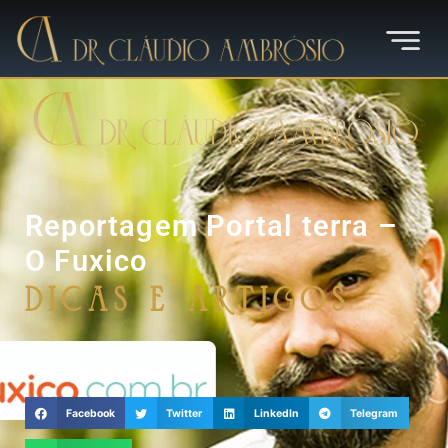
Reportagem Portal terra –
O Fuxico
Dicas e Artigos
Facebook
Twitter
LinkedIn
Telegram