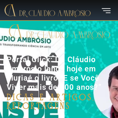
Portal Click: Dr. Cláudio
Ambrósio lança hoje em
Muriaé o livro “E se Você
Viver mais de 100 anos?”
Dicas e Artigos
,
Reportagens