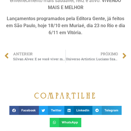
envelhecimento mais saudável, feliz e ativo.
VIVENDO
MAIS E MELHOR
Lançamentos programados pela Editora Gente, já feitos
em São Paulo, hoje 18/10 em Muriaé, dia 23 no Rio e dia
6/11 em Vitória.
ANTERIOR
PRÓXIMO
Silvan Alves: E se você viver mais de 100 Anos?: Dr. Cláudio Ambrósio lançou seu primeiro livro em Muriaé.
Universo Artístico: Luciano Szafir participa de ensaio fotográfico com Dr Claudio Ambrosio
compartilhe
Facebook
Twitter
LinkedIn
Telegram
WhatsApp