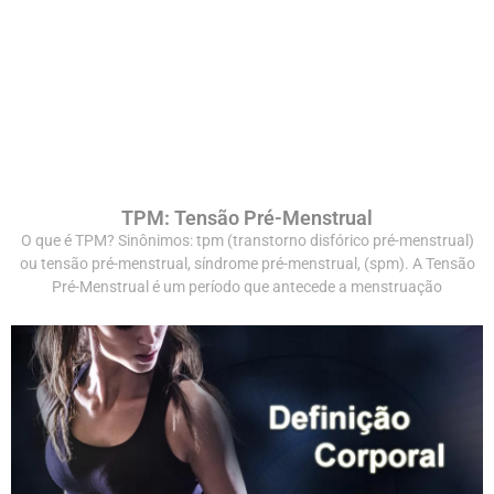
TPM: Tensão Pré-Menstrual
O que é TPM? Sinônimos: tpm (transtorno disfórico pré-menstrual)
ou tensão pré-menstrual, síndrome pré-menstrual, (spm). A Tensão
Pré-Menstrual é um período que antecede a menstruação