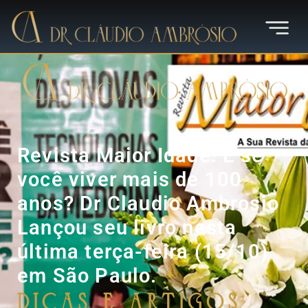
Revista Maior Idade: E se
você viver mais de 100
anos? Dr Claudio Ambrosio
Lançou seu livro nesta
última terça-feira (15/10)
em São Paulo.
Dicas e Artigos
,