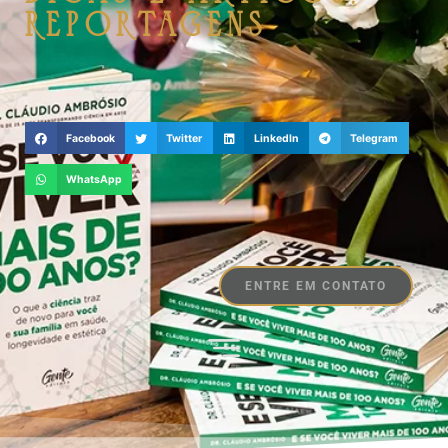
Reportagens
Facebook
Twitter
LinkedIn
Telegram
WhatsApp
ENTRE EM CONTATO