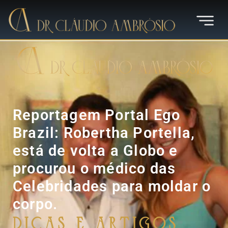
Reportagem Portal Ego
Brazil: Robertha Portella,
está de volta a Globo e
procurou o médico das
Celebridades para moldar o
corpo.
Dicas e Artigos