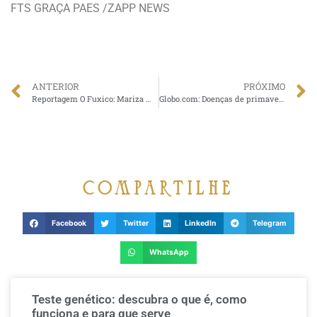
FTS GRAÇA PAES /ZAPP NEWS
ANTERIOR
PRÓXIMO
Reportagem O Fuxico: Mariza Marchetti perderá 14 kg para personagem em o Rico e Lázaro.
Globo.com: Doenças de primavera
compartilhe
Facebook
Twitter
LinkedIn
Telegram
WhatsApp
Teste genético: descubra o que é, como
funciona e para que serve