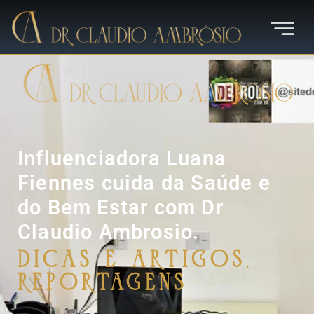
Influenciadora Luana
Fiennes cuida da Saúde e
do Bem Estar com Dr
Claudio Ambrosio.
Dicas e Artigos
,
Reportagens