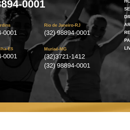
8894-0001
H
SE
DR
AR
ardins
Rio de Janeiro-RJ
4-0001
(32) 98894-0001
R
P
LI
Velha-ES
Muriaé-MG
4-0001
(32)3721-1412
(32) 98894-0001