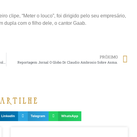
o clipe, “Meter o louco”, foi dirigido pelo seu empresário,
em dupla com o filho dele, o cantor Gaab.
PRÓXIMO
Rede TV News: O Médico brasileiro Dr Claudio Ambrosio desenvolve pâncreas biônico e quer torná-lo acessível.
Reportagem Jornal O Globo Dr Claudio Ambrosio Sobre Asma.
artilhe
LinkedIn
Telegram
WhatsApp