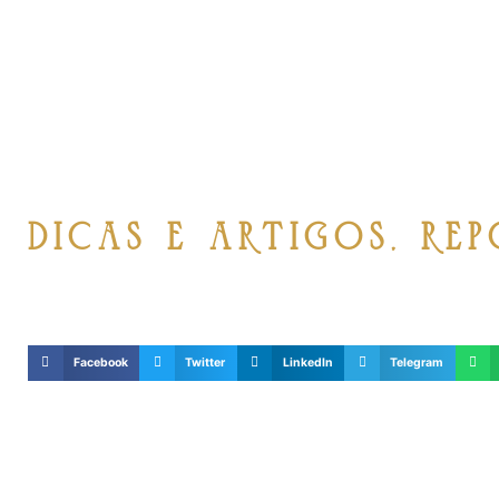
Aib News: Focada na carreir
cantora, Petra não descuid
com o Dr Claudio Ambrosio
Dicas e Artigos
,
Rep
Facebook
Twitter
LinkedIn
Telegram