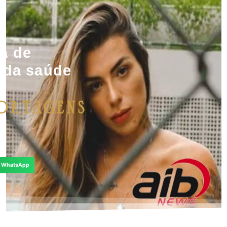
a de
a da saúde
.
ortagens
WhatsApp