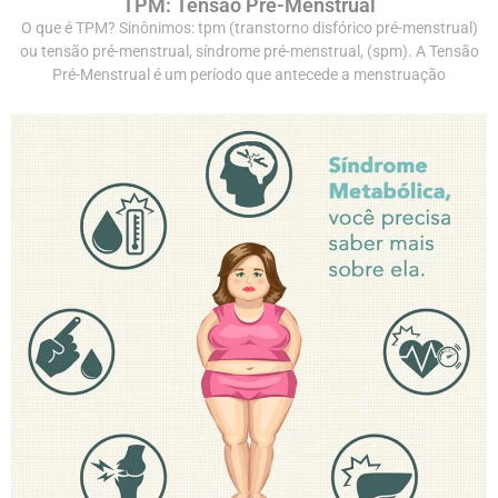
TPM: Tensão Pré-Menstrual
O que é TPM? Sinônimos: tpm (transtorno disfórico pré-menstrual)
ou tensão pré-menstrual, síndrome pré-menstrual, (spm). A Tensão
Pré-Menstrual é um período que antecede a menstruação