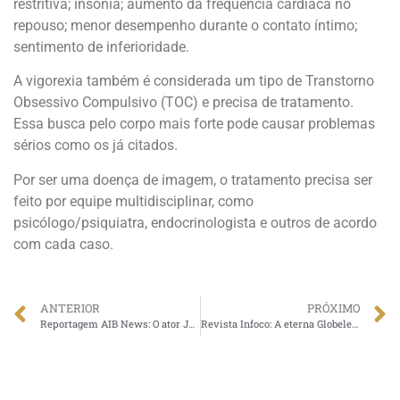
restritiva; insônia; aumento da frequência cardíaca no
repouso; menor desempenho durante o contato íntimo;
sentimento de inferioridade.
A vigorexia também é considerada um tipo de Transtorno
Obsessivo Compulsivo (TOC) e precisa de tratamento.
Essa busca pelo corpo mais forte pode causar problemas
sérios como os já citados.
Por ser uma doença de imagem, o tratamento precisa ser
feito por equipe multidisciplinar, como
psicólogo/psiquiatra, endocrinologista e outros de acordo
com cada caso.
ANTERIOR
PRÓXIMO
Reportagem AIB News: O ator Jackson Antunes não descuida quando o assunto é saúde
Revista Infoco: A eterna Globeleza, Valéria Valenssa e o Ator Italiano, Nicola Siri estão focados na saúde com o Dr Claudio Ambrosio