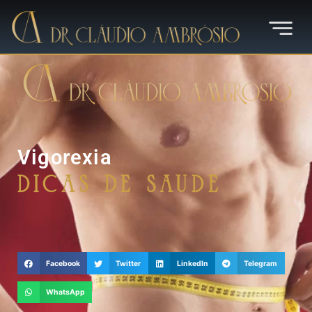
Vigorexia
Dicas de Saúde
Facebook
Twitter
LinkedIn
Telegram
WhatsApp