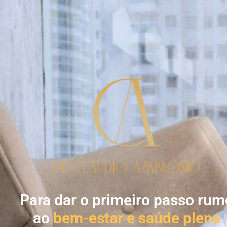
Para dar o primeiro passo rum
ao
bem-estar e saúde plena