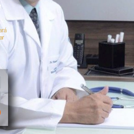
e
ará
ar