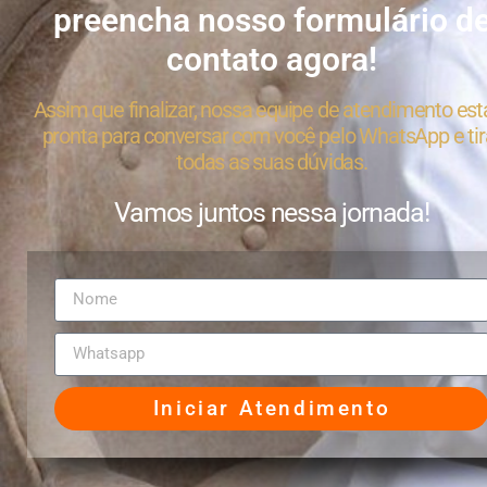
preencha nosso formulário d
contato agora!
Assim que finalizar, nossa equipe de atendimento est
pronta para conversar com você pelo WhatsApp e tir
todas as suas dúvidas.
Vamos juntos nessa jornada!
Iniciar Atendimento