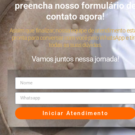
preencha nosso formulário d
contato agora!
Assim que finalizar, nossa equipe de atendimento est
pronta para conversar com você pelo WhatsApp e tir
todas as suas dúvidas.
Vamos juntos nessa jornada!
Iniciar Atendimento