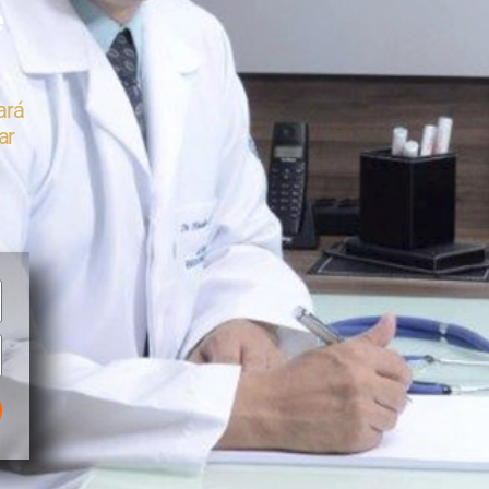
e
ará
ar