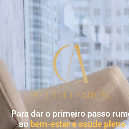
Para dar o primeiro passo rum
ao
bem-estar e saúde plena