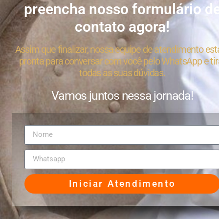
preencha nosso formulário d
contato agora!
Assim que finalizar, nossa equipe de atendimento est
pronta para conversar com você pelo WhatsApp e tir
todas as suas dúvidas.
Vamos juntos nessa jornada!
Iniciar Atendimento