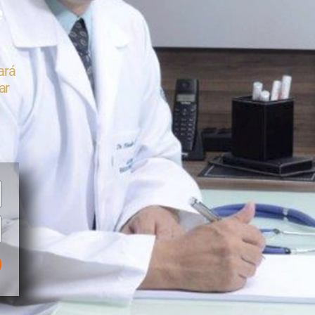
e
ará
ar